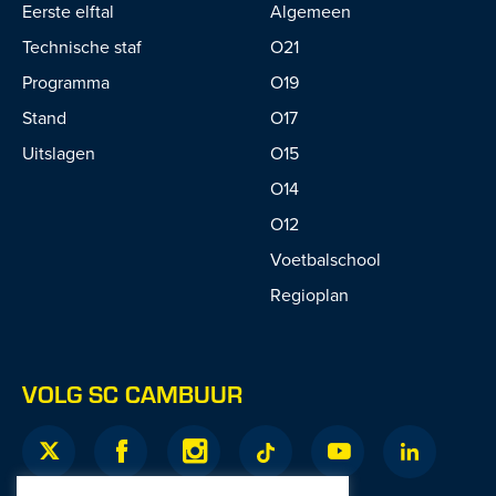
Eerste elftal
Algemeen
Technische staf
O21
Programma
O19
Stand
O17
Uitslagen
O15
O14
O12
Voetbalschool
Regioplan
VOLG SC CAMBUUR