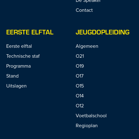
De Speaker
Contact
EERSTE ELFTAL
JEUGDOPLEIDING
Eerste elftal
Algemeen
Technische staf
O21
Programma
O19
Stand
O17
Uitslagen
O15
O14
O12
Voetbalschool
Regioplan