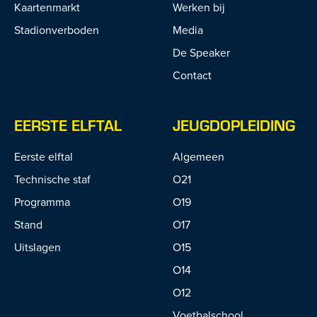
Kaartenmarkt
Werken bij
Stadionverboden
Media
De Speaker
Contact
EERSTE ELFTAL
JEUGDOPLEIDING
Eerste elftal
Algemeen
Technische staf
O21
Programma
O19
Stand
O17
Uitslagen
O15
O14
O12
Voetbalschool