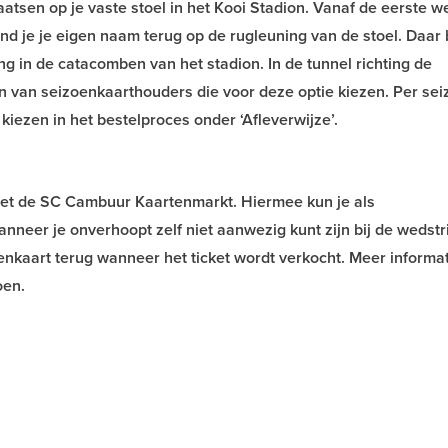
aatsen op je vaste stoel in het Kooi Stadion. Vanaf de eerste we
nd je je eigen naam terug op de rugleuning van de stoel. Daar bl
ng in de catacomben van het stadion. In de tunnel richting de
n van seizoenkaarthouders die voor deze optie kiezen. Per se
 kiezen in het bestelproces onder ‘Afleverwijze’.
met de SC Cambuur Kaartenmarkt. Hiermee kun je als
neer je onverhoopt zelf niet aanwezig kunt zijn bij de wedstri
enkaart terug wanneer het ticket wordt verkocht. Meer informa
oen.