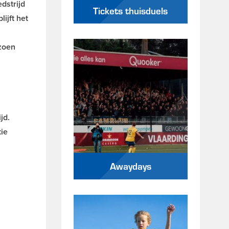
dstrijd
Tickets thuisduels
ijft het
izoen
jd.
tie
Awaydays