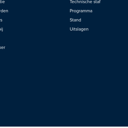
tie
Technische staf
rden
Programma
rs
Stand
ij
Uitslagen
ker