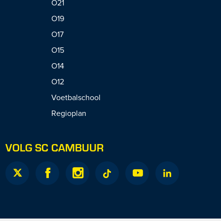
O21
O19
O17
O15
O14
O12
Voetbalschool
Regioplan
VOLG SC CAMBUUR