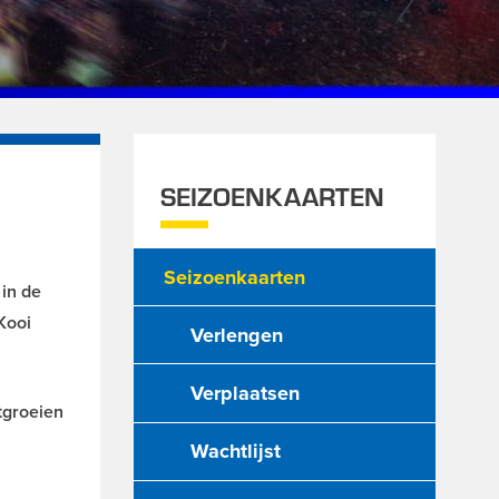
SEIZOENKAARTEN
Seizoenkaarten
in de
Kooi
Verlengen
Verplaatsen
itgroeien
Wachtlijst