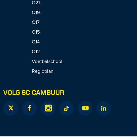
O21
O19
O17
O15
O14
O12
Voetbalschool
Regioplan
VOLG SC CAMBUUR