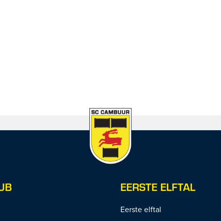
UB
EERSTE ELFTAL
Eerste elftal