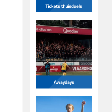
Tickets thuisduels
Awaydays