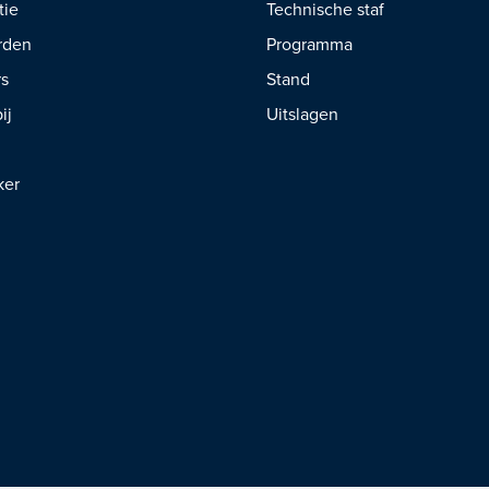
tie
Technische staf
rden
Programma
rs
Stand
ij
Uitslagen
ker