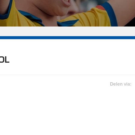
OL
Delen via: