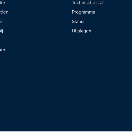
tie
Technische staf
rden
Programma
rs
Stand
ij
Uitslagen
ker