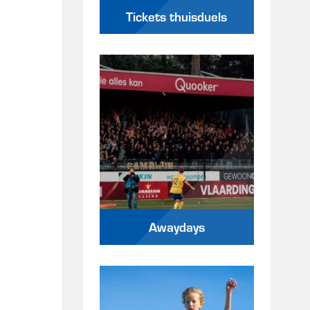
Tickets thuisduels
Awaydays