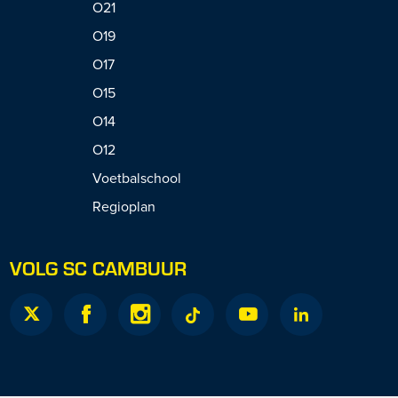
O21
O19
O17
O15
O14
O12
Voetbalschool
Regioplan
VOLG SC CAMBUUR