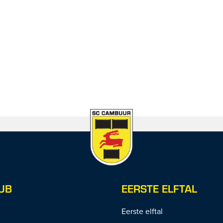
UB
EERSTE ELFTAL
Eerste elftal