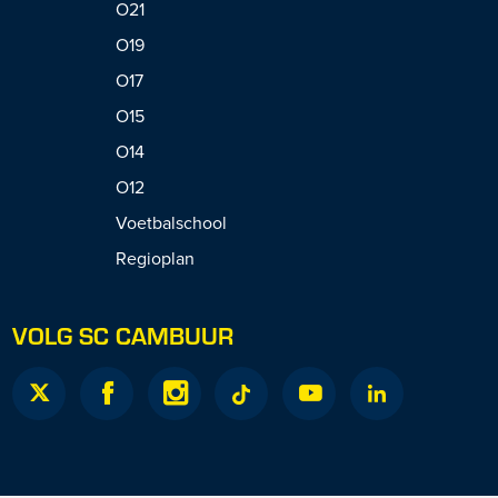
O21
O19
O17
O15
O14
O12
Voetbalschool
Regioplan
VOLG SC CAMBUUR