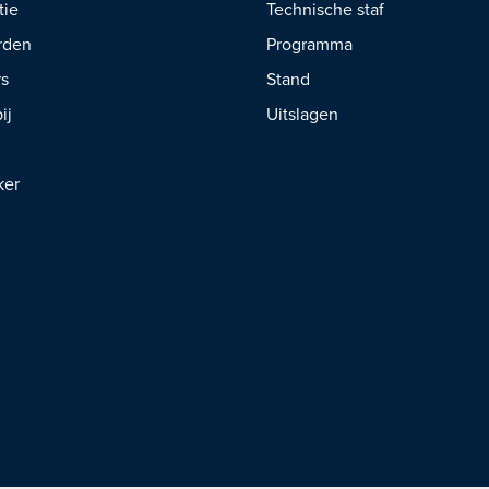
tie
Technische staf
rden
Programma
rs
Stand
ij
Uitslagen
ker