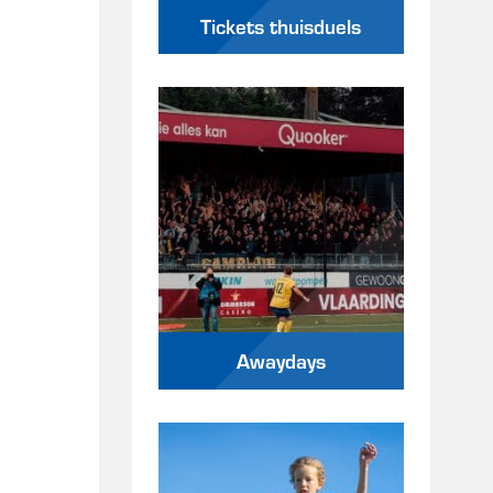
Tickets thuisduels
Awaydays