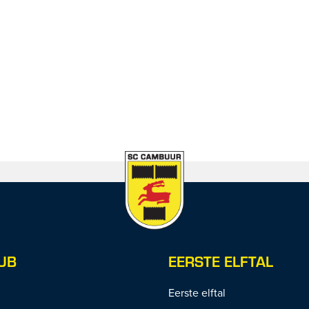
UB
EERSTE ELFTAL
Eerste elftal