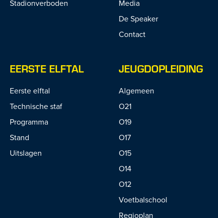
Stadionverboden
Media
De Speaker
Contact
EERSTE ELFTAL
JEUGDOPLEIDING
Eerste elftal
Algemeen
Technische staf
O21
Programma
O19
Stand
O17
Uitslagen
O15
O14
O12
Voetbalschool
Regioplan