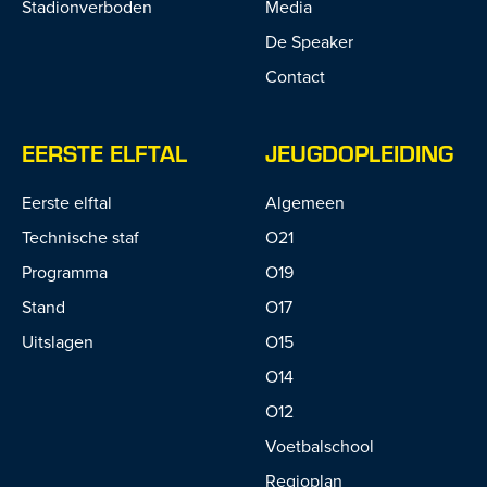
Stadionverboden
Media
De Speaker
Contact
EERSTE ELFTAL
JEUGDOPLEIDING
Eerste elftal
Algemeen
Technische staf
O21
Programma
O19
Stand
O17
Uitslagen
O15
O14
O12
Voetbalschool
Regioplan