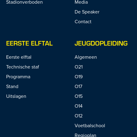
Stadionverboden
Media
De Speaker
Contact
EERSTE ELFTAL
JEUGDOPLEIDING
Eerste elftal
Algemeen
Technische staf
O21
Programma
O19
Stand
O17
Uitslagen
O15
O14
O12
Voetbalschool
Regioplan