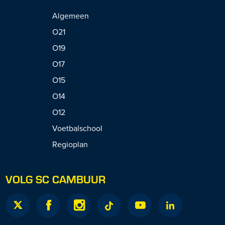
Algemeen
O21
O19
O17
O15
O14
O12
Voetbalschool
Regioplan
VOLG SC CAMBUUR