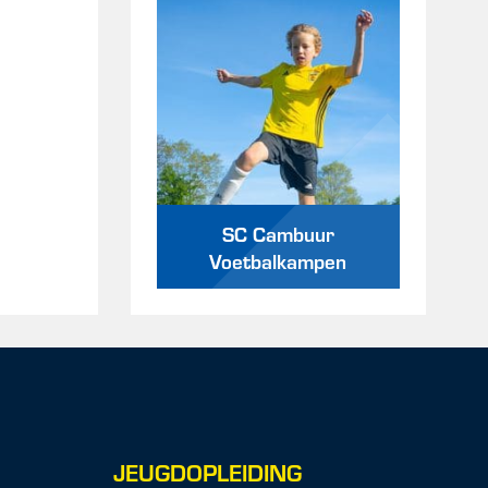
SC Cambuur
Voetbalkampen
JEUGDOPLEIDING