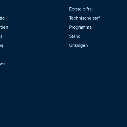
Eerste elftal
tie
Technische staf
rden
Programma
rs
Stand
ij
Uitslagen
ker