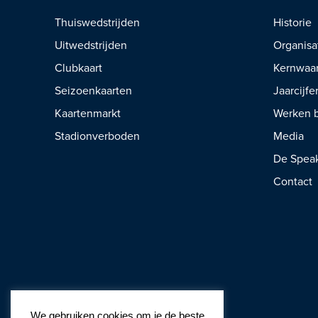
Thuiswedstrijden
Historie
Uitwedstrijden
Organisa
Clubkaart
Kernwaa
Seizoenkaarten
Jaarcijfe
Kaartenmarkt
Werken b
Stadionverboden
Media
De Spea
Contact
We gebruiken cookies om je de beste