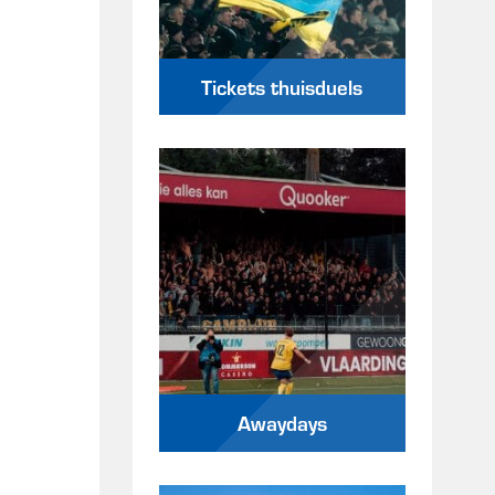
Tickets thuisduels
Awaydays