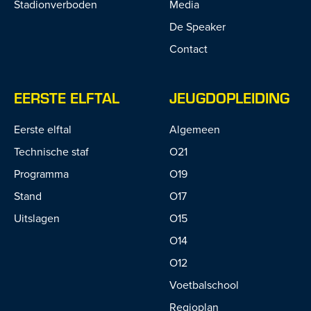
Stadionverboden
Media
De Speaker
Contact
EERSTE ELFTAL
JEUGDOPLEIDING
Eerste elftal
Algemeen
Technische staf
O21
Programma
O19
Stand
O17
Uitslagen
O15
O14
O12
Voetbalschool
Regioplan