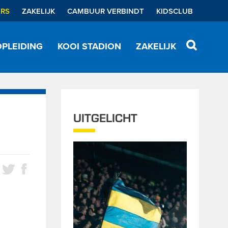
ERS
ZAKELIJK
CAMBUUR VERBINDT
KIDSCLUB
PLEIDING
KOOI STADION
ZAKELIJK
UITGELICHT