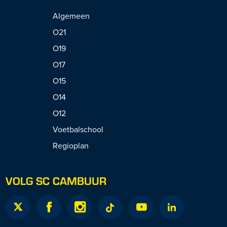
Algemeen
O21
O19
O17
O15
O14
O12
Voetbalschool
Regioplan
VOLG SC CAMBUUR