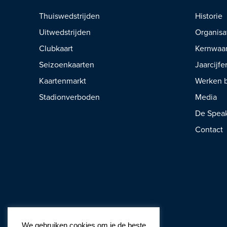
Thuiswedstrijden
Historie
Uitwedstrijden
Organisa
Clubkaart
Kernwaa
Seizoenkaarten
Jaarcijfe
Kaartenmarkt
Werken b
Stadionverboden
Media
De Spea
Contact
We gebruiken cookies om je de beste