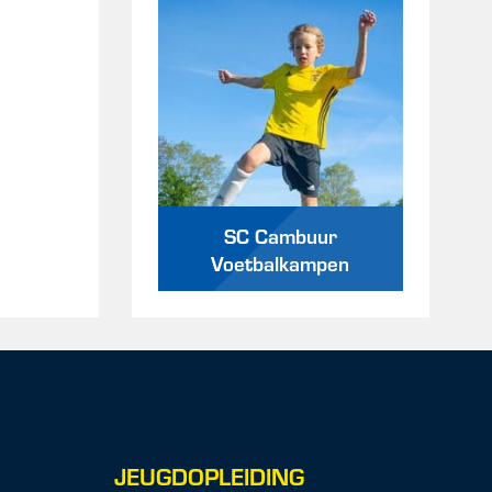
SC Cambuur
Voetbalkampen
JEUGDOPLEIDING