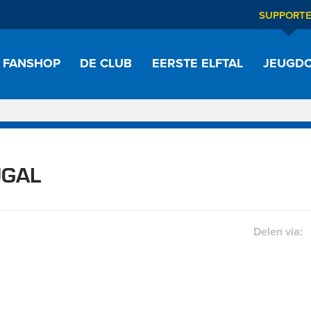
SUPPORT
FANSHOP
DE CLUB
EERSTE ELFTAL
JEUGDO
UGAL
Delen via: