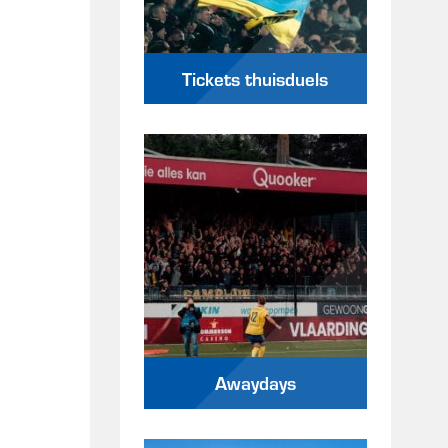
Tickets thuisduels
Awaydays