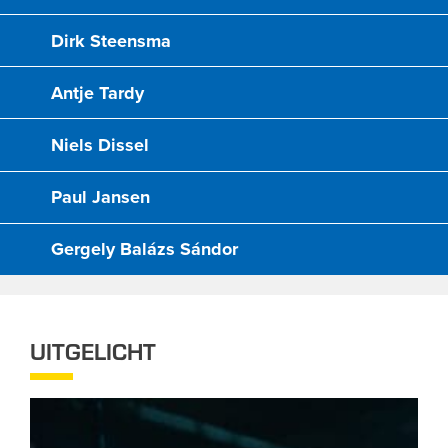
Dirk Steensma
Antje Tardy
Niels Dissel
Paul Jansen
Gergely Balázs Sándor
UITGELICHT