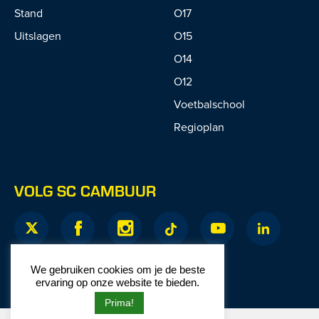
Stand
O17
Uitslagen
O15
O14
O12
Voetbalschool
Regioplan
VOLG SC CAMBUUR
We gebruiken cookies om je de beste
ervaring op onze website te bieden.
Prima!