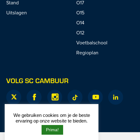
Stand
O17
Uitslagen
O15
O14
O12
Voetbalschool
Regioplan
VOLG SC CAMBUUR
We gebruiken cookies om je de beste
ervaring op onze website te bieden.
Prima!