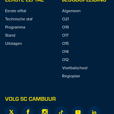
Eerste elftal
Algemeen
Technische staf
O21
Programma
O19
Stand
O17
Uitslagen
O15
O14
O12
Voetbalschool
Regioplan
VOLG SC CAMBUUR