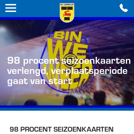
98 procent seizoenkaarten
verlengd, verplaatsperiode
gaat van start
98 PROCENT SEIZOENKAARTEN