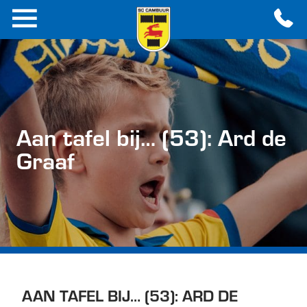
Aan tafel bij… (53): Ard de
Graaf
AAN TAFEL BIJ… (53): ARD DE