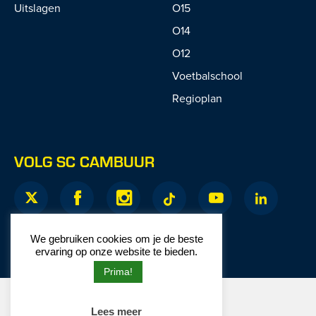
Uitslagen
O15
O14
O12
Voetbalschool
Regioplan
VOLG SC CAMBUUR
We gebruiken cookies om je de beste
ervaring op onze website te bieden.
Prima!
© 2026 SC Cambuur
Lees meer
Website door
Junction