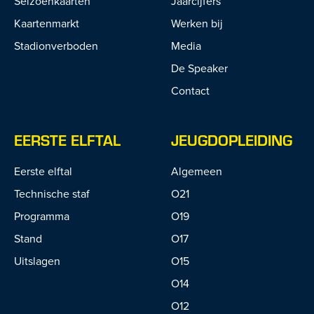
Seizoenkaarten
Jaarcijfers
Kaartenmarkt
Werken bij
Stadionverboden
Media
De Speaker
Contact
EERSTE ELFTAL
JEUGDOPLEIDING
Eerste elftal
Algemeen
Technische staf
O21
Programma
O19
Stand
O17
Uitslagen
O15
O14
O12