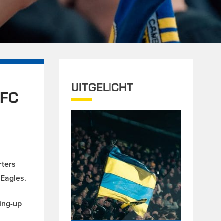
UITGELICHT
 FC
rters
Eagles.
ming-up