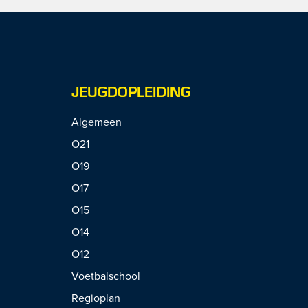
JEUGDOPLEIDING
Algemeen
O21
O19
O17
O15
O14
O12
Voetbalschool
Regioplan