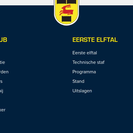
UB
EERSTE ELFTAL
Eerste elftal
tie
Technische staf
rden
Programma
rs
Stand
ij
Uitslagen
ker