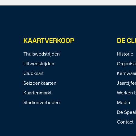
KAARTVERKOOP
DE CL
Thuiswedstrijden
Historie
Uitwedstrijden
Organisa
Clubkaart
Kernwaa
Seizoenkaarten
Jaarcijfe
Kaartenmarkt
Werken b
Stadionverboden
Media
De Spea
Contact