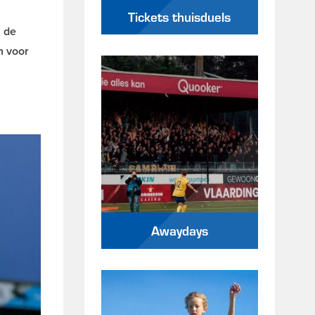
Tickets thuisduels
n de
n voor
Awaydays