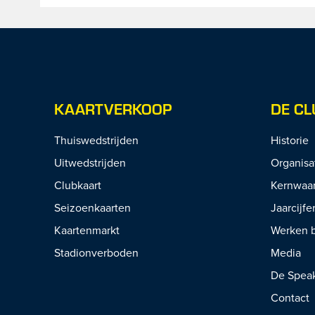
KAARTVERKOOP
DE CL
Thuiswedstrijden
Historie
Uitwedstrijden
Organisa
Clubkaart
Kernwaa
Seizoenkaarten
Jaarcijfe
Kaartenmarkt
Werken b
Stadionverboden
Media
De Spea
Contact