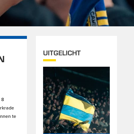
UITGELICHT
N
 8
erkrade
annen te