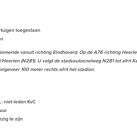
rtuigen toegestaan
jn
komende vanuit richting Eindhoven): Op de A76 richting Heerl
/Heerlen (N281). U volgt de stadsautosnelweg N281 tot afrit K
 ongeveer 100 meter rechts afrit het stadion.
,- niet-leden KvC
 uur
zig te zijn