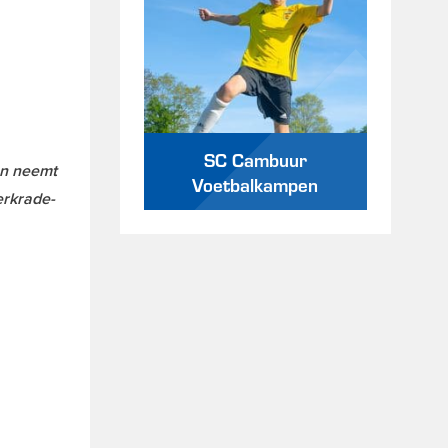
SC Cambuur
en neemt
Voetbalkampen
erkrade-