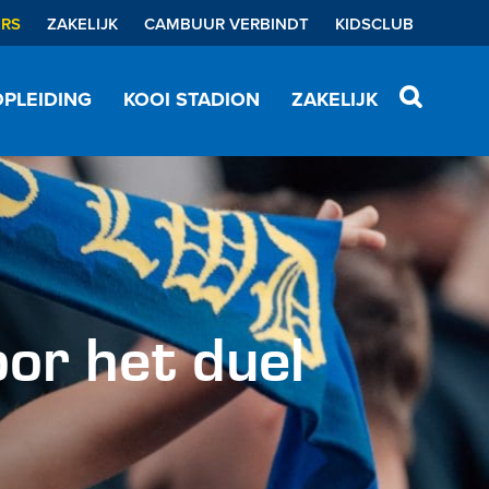
ERS
ZAKELIJK
CAMBUUR VERBINDT
KIDSCLUB
PLEIDING
KOOI STADION
ZAKELIJK
r het duel