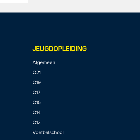
JEUGDOPLEIDING
Algemeen
O21
O19
O17
O15
O14
O12
Voetbalschool