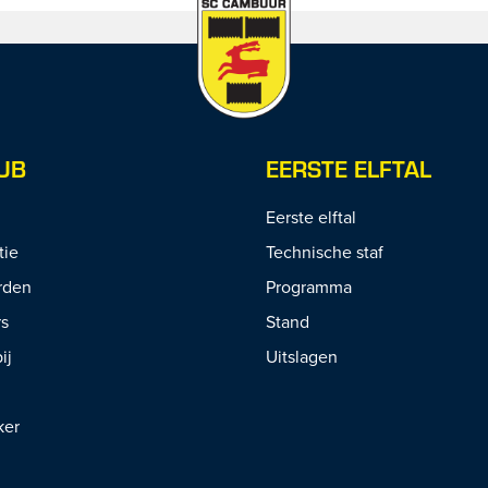
UB
EERSTE ELFTAL
Eerste elftal
tie
Technische staf
rden
Programma
rs
Stand
ij
Uitslagen
ker