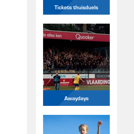
Tickets thuisduels
Awaydays