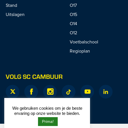
Stand
O17
Uitslagen
O15
O14
O12
Voetbalschool
Regioplan
VOLG SC CAMBUUR
We gebruiken cookies om je de beste
ervaring op onze website te bieden.
Prima!