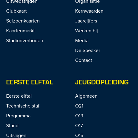
Uitwedstrijden
Organisatie
Clubkaart
Kernwaarden
Seizoenkaarten
Jaarcijfers
Kaartenmarkt
Werken bij
Stadionverboden
Media
De Speaker
Contact
EERSTE ELFTAL
JEUGDOPLEIDING
Eerste elftal
Algemeen
Technische staf
O21
Programma
O19
Stand
O17
Uitslagen
O15