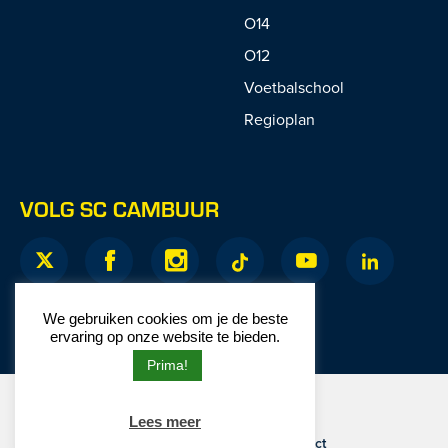
O14
O12
Voetbalschool
Regioplan
VOLG SC CAMBUUR
We gebruiken cookies om je de beste
ervaring op onze website te bieden.
Prima!
© 2026 SC Cambuur
Lees meer
Website door
Junction
Privacy
|
Disclaimer
|
Contact