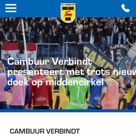
Cambuur Verbindt
presenteert met trots nieu
doek op middencirkel
CAMBUUR VERBINDT