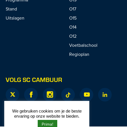
Stand
O17
Uitslagen
O15
O14
O12
Voetbalschool
Regioplan
VOLG SC CAMBUUR
We gebruiken cookies om je de beste
ervaring op onze website te bieden.
Prima!