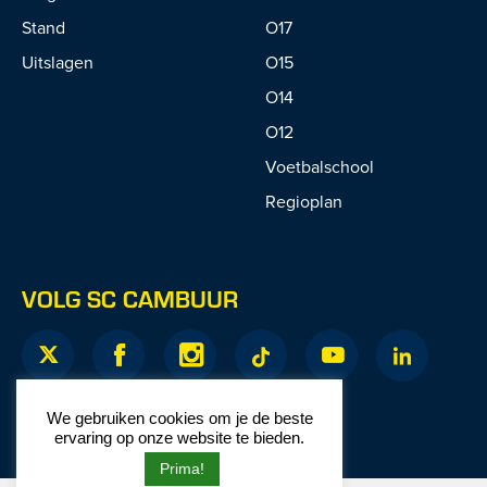
Stand
O17
Uitslagen
O15
O14
O12
Voetbalschool
Regioplan
VOLG SC CAMBUUR
We gebruiken cookies om je de beste
ervaring op onze website te bieden.
Prima!