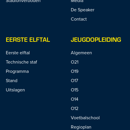
Stadionverboden
Media
De Speaker
Contact
EERSTE ELFTAL
JEUGDOPLEIDING
Eerste elftal
Algemeen
Technische staf
O21
Programma
O19
Stand
O17
Uitslagen
O15
O14
O12
Voetbalschool
Regioplan