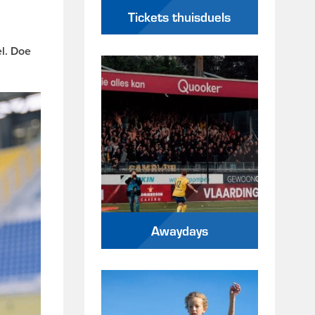
Tickets thuisduels
el. Doe
Awaydays