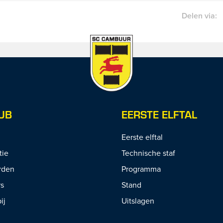
Delen via:
UB
EERSTE ELFTAL
Eerste elftal
tie
Technische staf
rden
Programma
rs
Stand
ij
Uitslagen