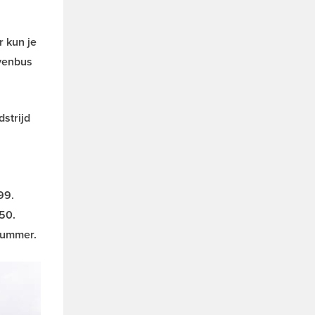
r kun je
evenbus
strijd
99.
50.
gnummer.