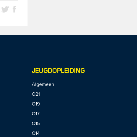
JEUGDOPLEIDING
Algemeen
O21
O19
O17
O15
O14