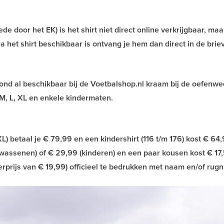
e door het EK) is het shirt niet direct online verkrijgbaar, maa
ra het shirt beschikbaar is ontvang je hem dan direct in de bri
vond al beschikbaar bij de Voetbalshop.nl kraam bij de oefenwed
M, L, XL en enkele kindermaten.
) betaal je € 79,99 en een kindershirt (116 t/m 176) kost € 64,
lwassenen) of € 29,99 (kinderen) en een paar kousen kost € 17,
erprijs van € 19,99) officieel te bedrukken met naam en/of ru