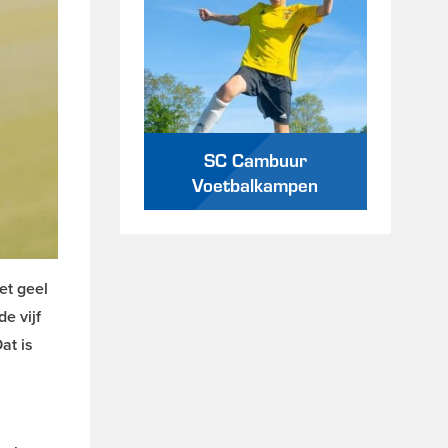
SC Cambuur
Voetbalkampen
et geel
e vijf
at is