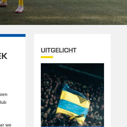
UITGELICHT
EK
zoen
club
aar we