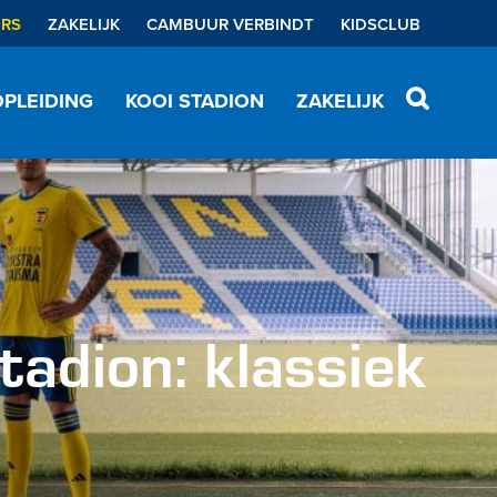
ERS
ZAKELIJK
CAMBUUR VERBINDT
KIDSCLUB
PLEIDING
KOOI STADION
ZAKELIJK
tadion: klassiek