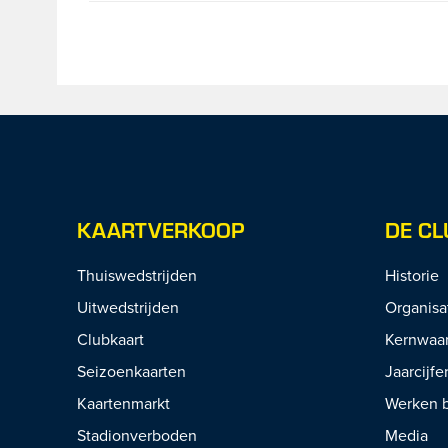
KAARTVERKOOP
DE CL
Thuiswedstrijden
Historie
Uitwedstrijden
Organisa
Clubkaart
Kernwaa
Seizoenkaarten
Jaarcijfe
Kaartenmarkt
Werken b
Stadionverboden
Media