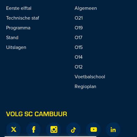
Eerste elftal
Algemeen
Technische staf
O21
Programma
O19
Stand
O17
Uitslagen
O15
O14
O12
Voetbalschool
Regioplan
VOLG SC CAMBUUR