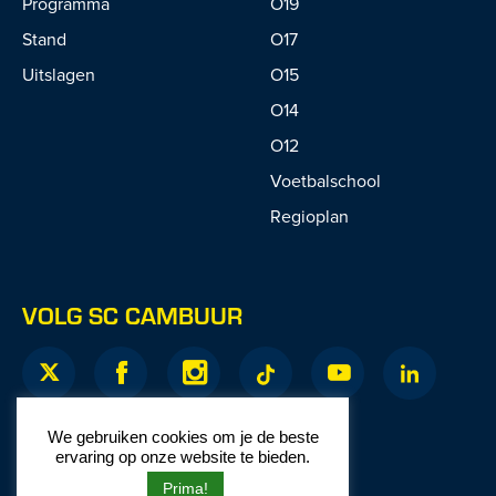
Programma
O19
Stand
O17
Uitslagen
O15
O14
O12
Voetbalschool
Regioplan
VOLG SC CAMBUUR
We gebruiken cookies om je de beste
ervaring op onze website te bieden.
Prima!