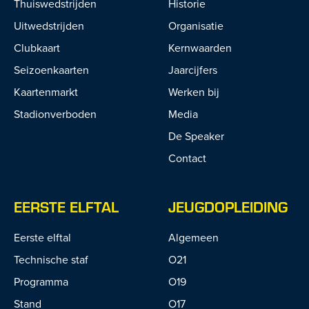
Thuiswedstrijden
Historie
Uitwedstrijden
Organisatie
Clubkaart
Kernwaarden
Seizoenkaarten
Jaarcijfers
Kaartenmarkt
Werken bij
Stadionverboden
Media
De Speaker
Contact
EERSTE ELFTAL
JEUGDOPLEIDING
Eerste elftal
Algemeen
Technische staf
O21
Programma
O19
Stand
O17