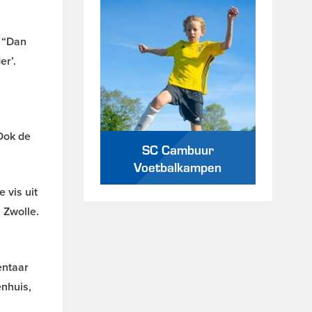
. “Dan
er’.
Ook de
SC Cambuur
Voetbalkampen
 vis uit
 Zwolle.
entaar
enhuis,