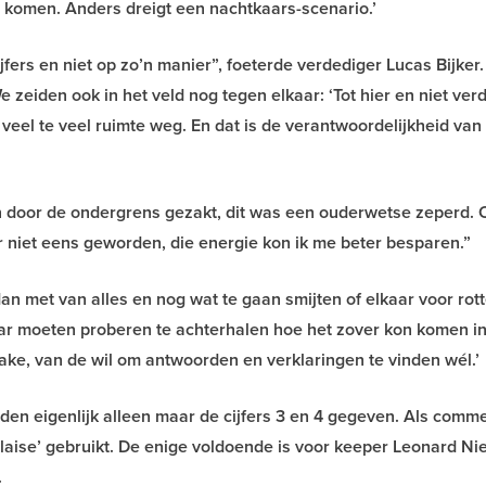
 komen. Anders dreigt een nachtkaars-scenario.’
ijfers en niet op zo’n manier”, foeterde verdediger Lucas Bijker
e zeiden ook in het veld nog tegen elkaar: ‘Tot hier en niet verd
eel te veel ruimte weg. En dat is de verantwoordelijkheid van
n door de ondergrens gezakt, dit was een ouderwetse zeperd. 
r niet eens geworden, die energie kon ik me beter besparen.”
n met van alles en nog wat te gaan smijten of elkaar voor rotte
aar moeten proberen te achterhalen hoe het zover kon komen in
ke, van de wil om antwoorden en verklaringen te vinden wél.’
en eigenlijk alleen maar de cijfers 3 en 4 gegeven. Als comm
alaise’ gebruikt. De enige voldoende is voor keeper Leonard Ni
.