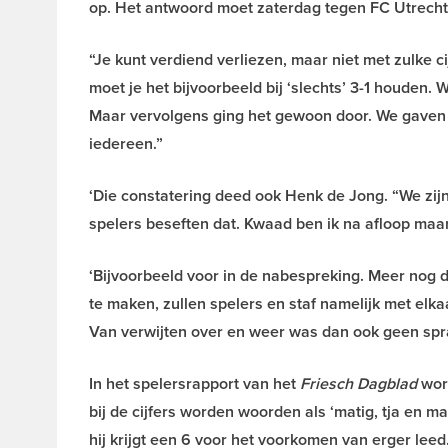
op. Het antwoord moet zaterdag tegen FC Utrecht
“Je kunt verdiend verliezen, maar niet met zulke c
moet je het bijvoorbeeld bij ‘slechts’ 3-1 houden. W
Maar vervolgens ging het gewoon door. We gaven v
iedereen.”
‘Die constatering deed ook Henk de Jong. “We zij
spelers beseften dat. Kwaad ben ik na afloop maa
‘Bijvoorbeeld voor in de nabespreking. Meer nog da
te maken, zullen spelers en staf namelijk met elk
Van verwijten over en weer was dan ook geen spra
In het spelersrapport van het
Friesch Dagblad
word
bij de cijfers worden woorden als ‘matig, tja en m
hij krijgt een 6 voor het voorkomen van erger leed