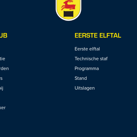
UB
EERSTE ELFTAL
Eerste elftal
tie
Technische staf
rden
Programma
rs
Stand
ij
Uitslagen
ker