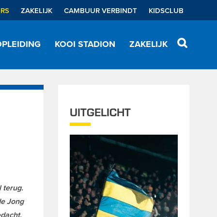
ERS
ZAKELIJK
CAMBUUR VERBINDT
KIDSCLUB
PLEIDING
KOOI STADION
ZAKELIJK
UITGELICHT
 terug.
de Jong
edacht.