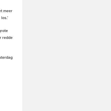
et meer
los.’
grote
er redde
zaterdag