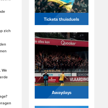
mde
Tickets thuisduels
p zich
dden
nnen
. We
terde
Awaydays
mage?
 vragen