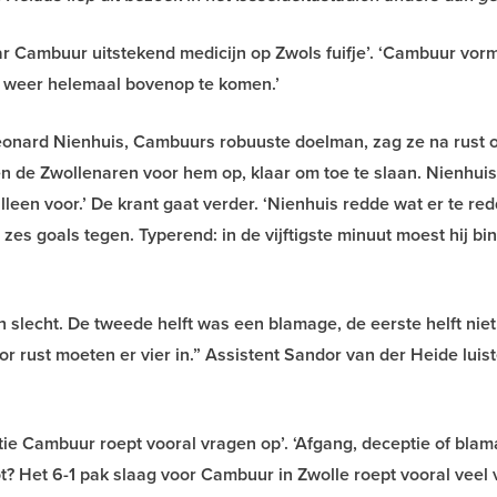
ar Cambuur uitstekend medicijn op Zwols fuifje’. ‘Cambuur vor
 weer helemaal bovenop te komen.’
eonard Nienhuis, Cambuurs robuuste doelman, zag ze na rust o
 de Zwollenaren voor hem op, klaar om toe te slaan. Nienhuis
leen voor.’ De krant gaat verder. ‘Nienhuis redde wat er te re
 zes goals tegen. Typerend: in de vijftigste minuut moest hij bi
 slecht. De tweede helft was een blamage, de eerste helft niet
or rust moeten er vier in.” Assistent Sandor van der Heide luis
tie Cambuur roept vooral vragen op’. ‘Afgang, deceptie of bla
t? Het 6-1 pak slaag voor Cambuur in Zwolle roept vooral veel