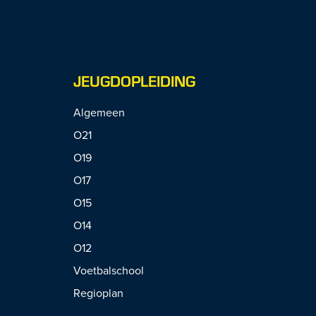
JEUGDOPLEIDING
Algemeen
O21
O19
O17
O15
O14
O12
Voetbalschool
Regioplan