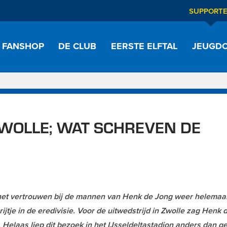
SUPPORT
FANSHOP
DE CLUB
EERSTE ELFTAL
JEUGDO
ZWOLLE; WAT SCHREVEN DE
et vertrouwen bij de mannen van Henk de Jong weer helemaal
jtje in de eredivisie. Voor de uitwedstrijd in Zwolle zag Henk 
Helaas liep dit bezoek in het IJsseldeltastadion anders dan g