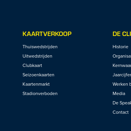
KAARTVERKOOP
DE CL
Thuiswedstrijden
Historie
Uitwedstrijden
Organisa
Clubkaart
Kernwaa
Seizoenkaarten
Jaarcijfe
Kaartenmarkt
Werken b
Stadionverboden
Media
De Spea
Contact