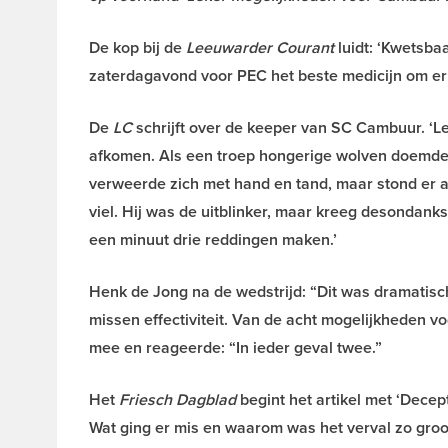
De kop bij de
Leeuwarder Courant
luidt: ‘Kwetsba
zaterdagavond voor PEC het beste medicijn om er
De
LC
schrijft over de keeper van SC Cambuur. ‘L
afkomen. Als een troep hongerige wolven doemden
verweerde zich met hand en tand, maar stond er al
viel. Hij was de uitblinker, maar kreeg desondanks
een minuut drie reddingen maken.’
Henk de Jong na de wedstrijd: “Dit was dramatisch
missen effectiviteit. Van de acht mogelijkheden vo
mee en reageerde: “In ieder geval twee.”
Het
Friesch Dagblad
begint het artikel met ‘Decep
Wat ging er mis en waarom was het verval zo groo