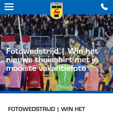
Fotowedstrijd | Win het
nieuwe thuisshirt met je
mooiste vakantiefoto
FOTOWEDSTRIJD | WIN HET