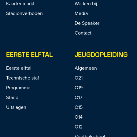
Kaartenmarkt
Werken bij
Stadionverboden
Media
De Speaker
Contact
EERSTE ELFTAL
JEUGDOPLEIDING
Eerste elftal
Algemeen
Technische staf
O21
Programma
O19
Stand
O17
Uitslagen
O15
O14
O12
Voetbalschool