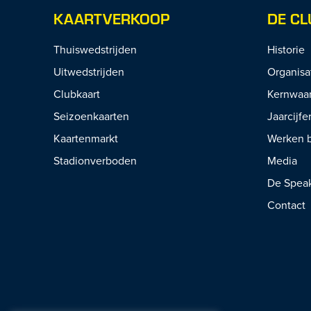
KAARTVERKOOP
DE CL
Thuiswedstrijden
Historie
Uitwedstrijden
Organisa
Clubkaart
Kernwaa
Seizoenkaarten
Jaarcijfe
Kaartenmarkt
Werken b
Stadionverboden
Media
De Spea
Contact