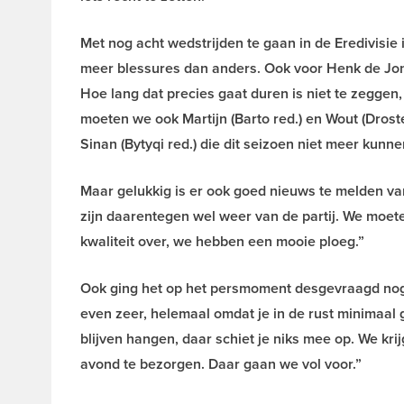
Met nog acht wedstrijden te gaan in de Eredivisie 
meer blessures dan anders. Ook voor Henk de Jong e
Hoe lang dat precies gaat duren is niet te zeggen, 
moeten we ook Martijn (Barto red.) en Wout (Drost
Sinan (Bytyqi red.) die dit seizoen niet meer kunne
Maar gelukkig is er ook goed nieuws te melden van
zijn daarentegen wel weer van de partij. We moete
kwaliteit over, we hebben een mooie ploeg.”
Ook ging het op het persmoment desgevraagd nog ev
even zeer, helemaal omdat je in de rust minimaal g
blijven hangen, daar schiet je niks mee op. We k
avond te bezorgen. Daar gaan we vol voor.”