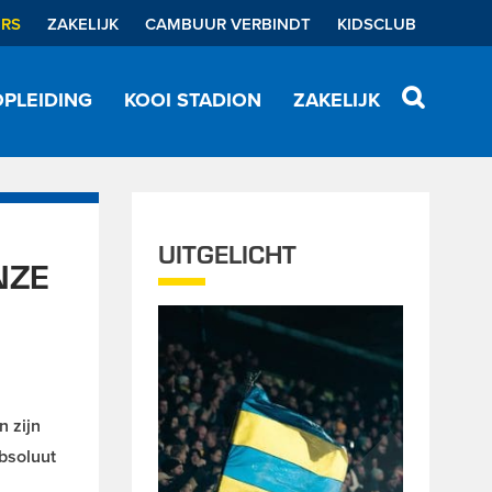
ERS
ZAKELIJK
CAMBUUR VERBINDT
KIDSCLUB
PLEIDING
KOOI STADION
ZAKELIJK
UITGELICHT
NZE
n zijn
bsoluut