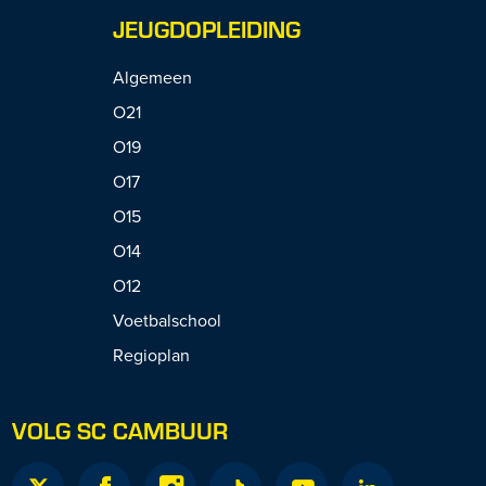
JEUGDOPLEIDING
Algemeen
O21
O19
O17
O15
O14
O12
Voetbalschool
Regioplan
VOLG SC CAMBUUR