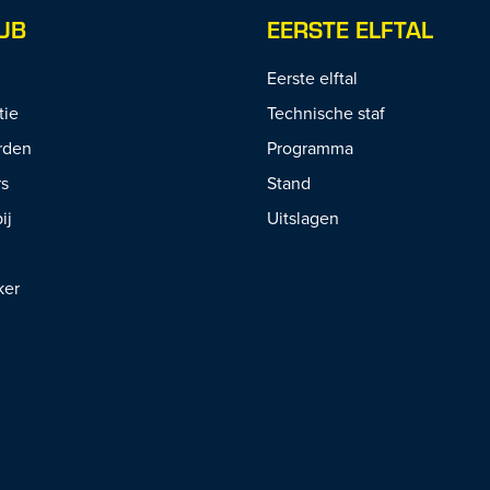
UB
EERSTE ELFTAL
Eerste elftal
tie
Technische staf
rden
Programma
rs
Stand
ij
Uitslagen
ker