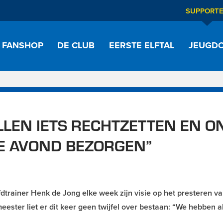
SUPPORT
FANSHOP
DE CLUB
EERSTE ELFTAL
JEUGDO
LLEN IETS RECHTZETTEN EN O
E AVOND BEZORGEN”
trainer Henk de Jong elke week zijn visie op het presteren va
ester liet er dit keer geen twijfel over bestaan: “We hebben a