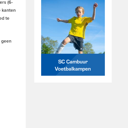
ers (6-
e kanten
ed te
n geen
SC Cambuur
Voetbalkampen