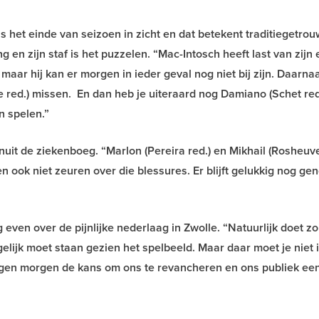
is het einde van seizoen in zicht en dat betekent traditiegetro
n zijn staf is het puzzelen. “Mac-Intosch heeft last van zijn 
maar hij kan er morgen in ieder geval nog niet bij zijn. Daarna
e red.) missen. En dan heb je uiteraard nog Damiano (Schet red
n spelen.”
uit de ziekenboeg. “Marlon (Pereira red.) en Mikhail (Rosheuve
n ook niet zeuren over die blessures. Er blijft gelukkig nog ge
en over de pijnlijke nederlaag in Zwolle. “Natuurlijk doet zo
elijk moet staan gezien het spelbeeld. Maar daar moet je niet 
rijgen morgen de kans om ons te revancheren en ons publiek ee