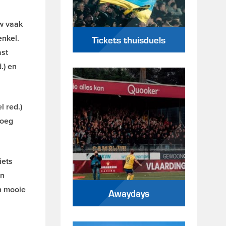
uw vaak
enkel.
Tickets thuisduels
ast
.) en
l red.)
noeg
iets
in
n mooie
Awaydays