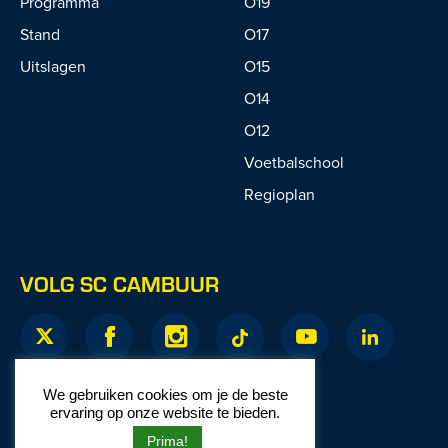
Programma
O19
Stand
O17
Uitslagen
O15
O14
O12
Voetbalschool
Regioplan
VOLG SC CAMBUUR
We gebruiken cookies om je de beste
ervaring op onze website te bieden.
Prima!