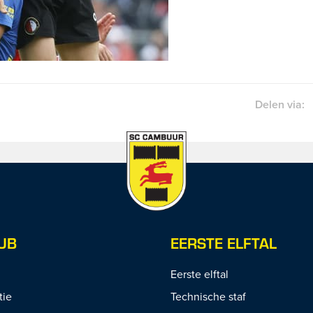
Delen via:
UB
EERSTE ELFTAL
Eerste elftal
tie
Technische staf