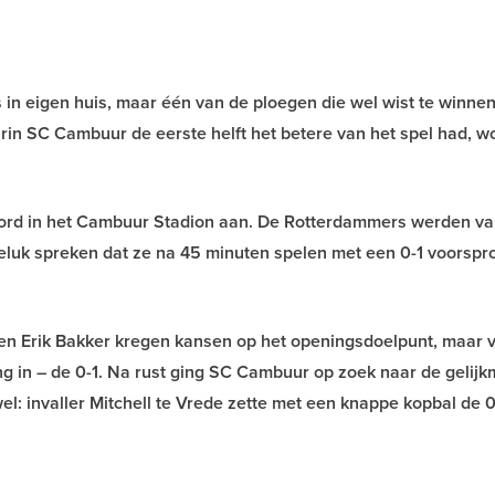
in eigen huis, maar één van de ploegen die wel wist te winnen
in SC Cambuur de eerste helft het betere van het spel had, w
oord in het Cambuur Stadion aan. De Rotterdammers werden va
eluk spreken dat ze na 45 minuten spelen met een 0-1 voorspr
n Erik Bakker kregen kansen op het openingsdoelpunt, maar v
g in – de 0-1. Na rust ging SC Cambuur op zoek naar de gelijk
l: invaller Mitchell te Vrede zette met een knappe kopbal de 