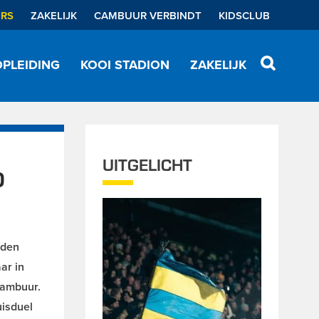
ERS
ZAKELIJK
CAMBUUR VERBINDT
KIDSCLUB
PLEIDING
KOOI STADION
ZAKELIJK
UITGELICHT
D
rden
ar in
Cambuur.
uisduel