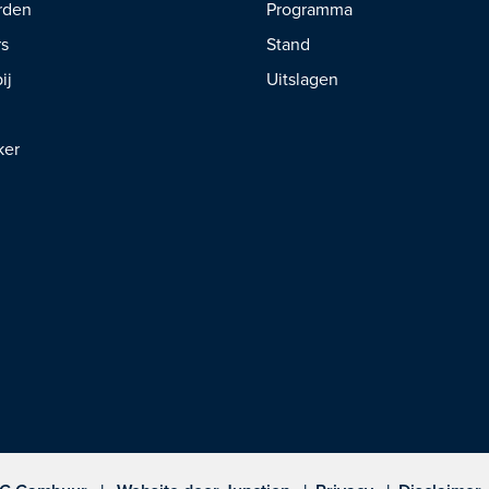
rden
Programma
rs
Stand
ij
Uitslagen
ker