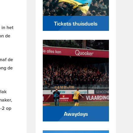
Tickets thuisduels
 in het
on de
naf de
ong de
lak
maker,
0-2 op
Awaydays