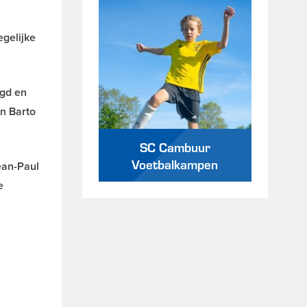
egelijke
agd en
n Barto
SC Cambuur
Voetbalkampen
ean-Paul
e