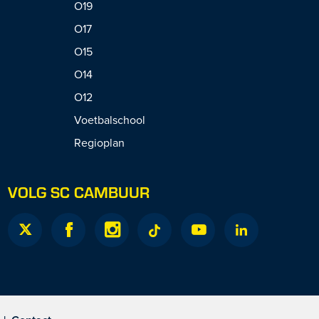
O19
O17
O15
O14
O12
Voetbalschool
Regioplan
VOLG SC CAMBUUR