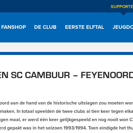
SUPPORT
FANSHOP
DE CLUB
EERSTE ELFTAL
JEUGDO
TEN SC CAMBUUR – FEYENOOR
oord aan de hand van de historische uitslagen zou moeten wo
ken. In totaal speelden de twee clubs al tien keer tegen elka
en maal, er werd één keer gelijkgespeeld en nog nooit won 
rd gepakt was in het seizoen 1993/1994. Toen eindigde het th