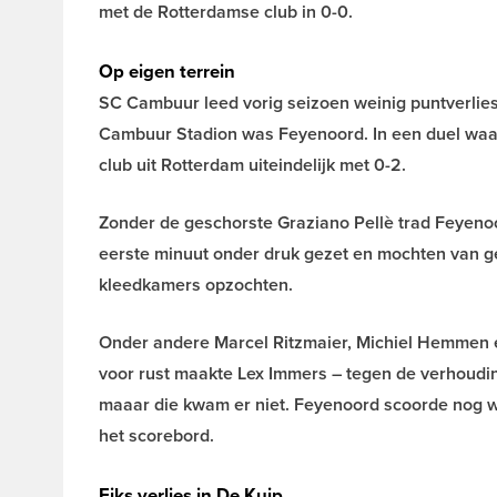
met de Rotterdamse club in 0-0.
Op eigen terrein
SC Cambuur leed vorig seizoen weinig puntverlies 
Cambuur Stadion was Feyenoord. In een duel waar
club uit Rotterdam uiteindelijk met 0-2.
Zonder de geschorste Graziano Pellè trad Feyen
eerste minuut onder druk gezet en mochten van g
kleedkamers opzochten.
Onder andere Marcel Ritzmaier, Michiel Hemmen e
voor rust maakte Lex Immers – tegen de verhoudin
maaar die kwam er niet. Feyenoord scoorde nog we
het scorebord.
Fiks verlies in De Kuip