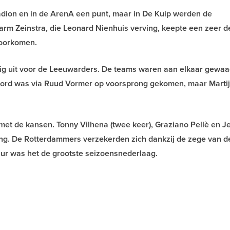
adion en in de ArenA een punt, maar in De Kuip werden de
rm Zeinstra, die Leonard Nienhuis verving, keepte een zeer d
voorkomen.
urig uit voor de Leeuwarders. De teams waren aan elkaar gewa
ord was via Ruud Vormer op voorsprong gekomen, maar Martij
 met de kansen. Tonny Vilhena (twee keer), Graziano Pellè en J
ning. De Rotterdammers verzekerden zich dankzij de zege van d
r was het de grootste seizoensnederlaag.