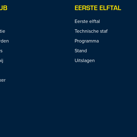
UB
EERSTE ELFTAL
Eerste elftal
tie
Technische staf
rden
Programma
rs
Stand
ij
Uitslagen
ker