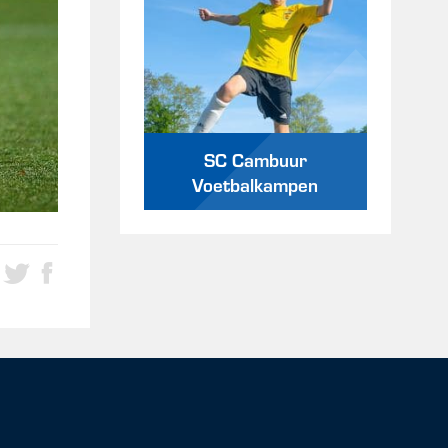
SC Cambuur
Voetbalkampen