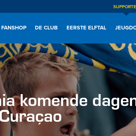
SUPPORT
FANSHOP
DE CLUB
EERSTE ELFTAL
JEUGDO
nia komende dage
l Curaçao