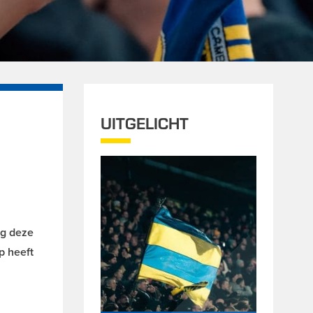
UITGELICHT
ag deze
p heeft