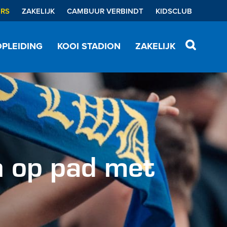
ERS
ZAKELIJK
CAMBUUR VERBINDT
KIDSCLUB
PLEIDING
KOOI STADION
ZAKELIJK
n op pad met