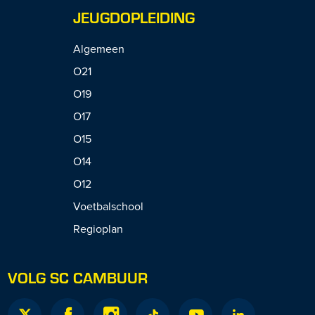
JEUGDOPLEIDING
Algemeen
O21
O19
O17
O15
O14
O12
Voetbalschool
Regioplan
VOLG SC CAMBUUR