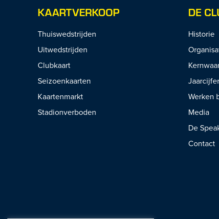
KAARTVERKOOP
DE CL
Thuiswedstrijden
Historie
Uitwedstrijden
Organisa
Clubkaart
Kernwaa
Seizoenkaarten
Jaarcijfe
Kaartenmarkt
Werken b
Stadionverboden
Media
De Spea
Contact