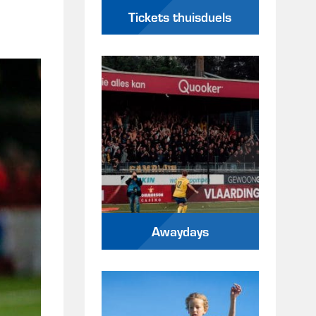
Tickets thuisduels
Awaydays