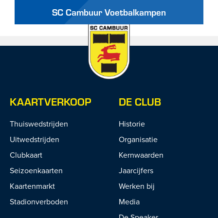
SC Cambuur Voetbalkampen
KAARTVERKOOP
DE CLUB
Thuiswedstrijden
Historie
Uitwedstrijden
Organisatie
Clubkaart
Kernwaarden
Seizoenkaarten
Jaarcijfers
Kaartenmarkt
Werken bij
Stadionverboden
Media
De Speaker