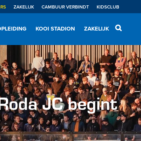
ERS
ZAKELIJK
CAMBUUR VERBINDT
KIDSCLUB
PLEIDING
KOOI STADION
ZAKELIJK
 Roda JC begint