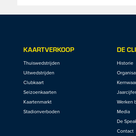
KAARTVERKOOP
DE CL
Thuiswedstrijden
Historie
Uitwedstrijden
Organisa
Clubkaart
Kernwaa
Seizoenkaarten
Jaarcijfe
Kaartenmarkt
Werken b
Stadionverboden
Media
De Spea
Contact