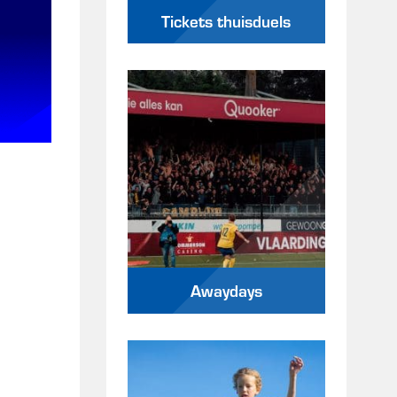
Tickets thuisduels
Awaydays