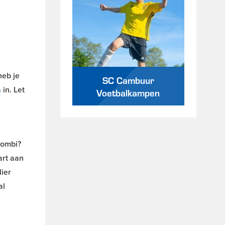
heb je
SC Cambuur
a
in. Let
Voetbalkampen
combi?
art aan
lier
al