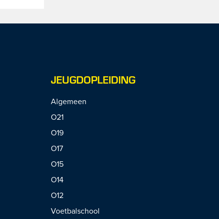
JEUGDOPLEIDING
Algemeen
O21
O19
O17
O15
O14
O12
Voetbalschool