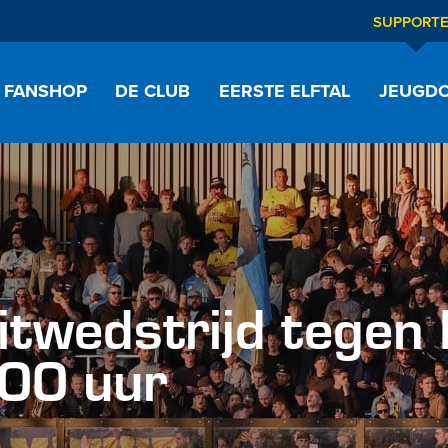
SUPPORT
FANSHOP
DE CLUB
EERSTE ELFTAL
JEUGDO
itwedstrijd tegen
00 uur