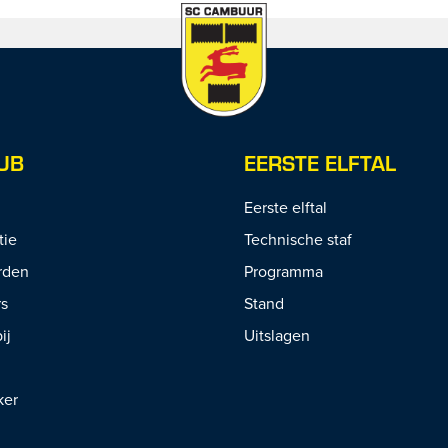
UB
EERSTE ELFTAL
Eerste elftal
tie
Technische staf
rden
Programma
rs
Stand
ij
Uitslagen
ker