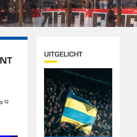
UITGELICHT
INT
g 12