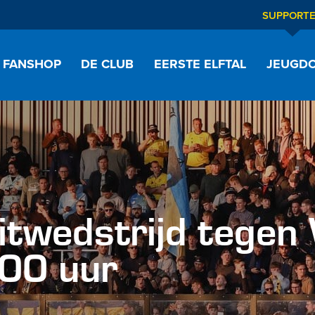
SUPPORT
FANSHOP
DE CLUB
EERSTE ELFTAL
JEUGDO
twedstrijd tegen W
00 uur