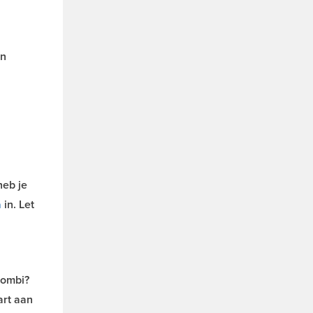
an
heb je
a
in. Let
combi?
art aan