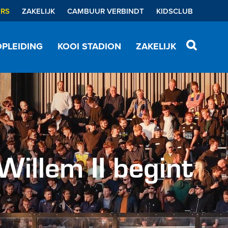
ERS
ZAKELIJK
CAMBUUR VERBINDT
KIDSCLUB
PLEIDING
KOOI STADION
ZAKELIJK
illem II begint