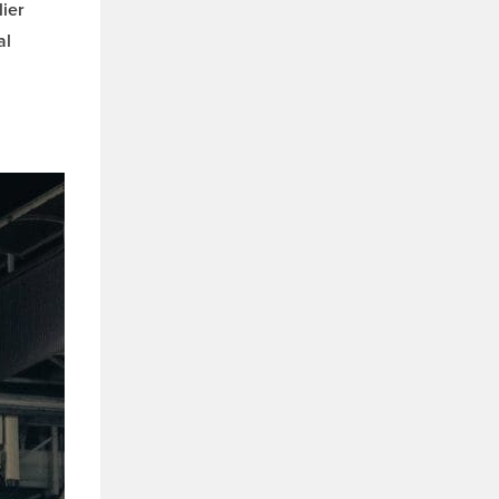
lier
al