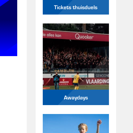
Tickets thuisduels
Awaydays