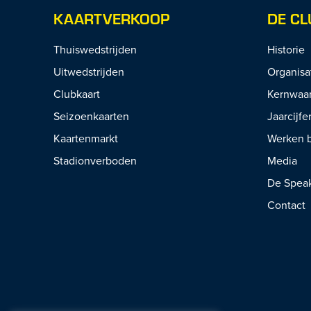
KAARTVERKOOP
DE CL
Thuiswedstrijden
Historie
Uitwedstrijden
Organisa
Clubkaart
Kernwaa
Seizoenkaarten
Jaarcijfe
Kaartenmarkt
Werken b
Stadionverboden
Media
De Spea
Contact