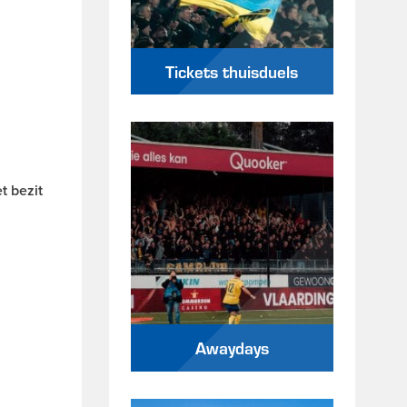
Tickets thuisduels
t bezit
Awaydays