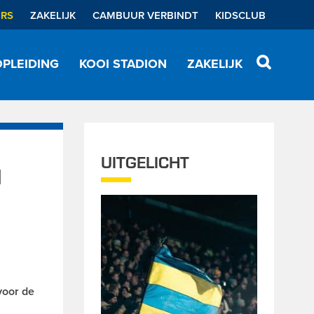
ERS
ZAKELIJK
CAMBUUR VERBINDT
KIDSCLUB
PLEIDING
KOOI STADION
ZAKELIJK
UITGELICHT
N
voor de