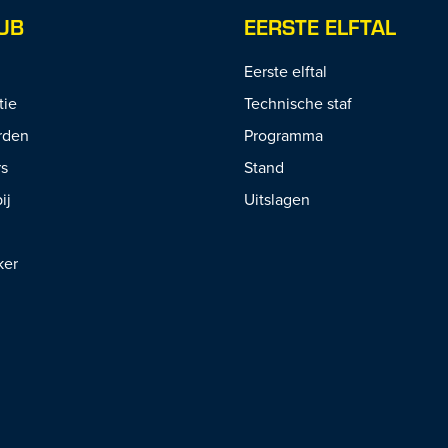
UB
EERSTE ELFTAL
Eerste elftal
tie
Technische staf
rden
Programma
rs
Stand
ij
Uitslagen
ker