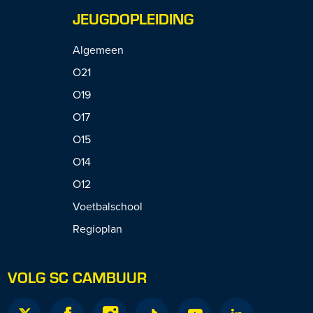
JEUGDOPLEIDING
Algemeen
O21
O19
O17
O15
O14
O12
Voetbalschool
Regioplan
VOLG SC CAMBUUR