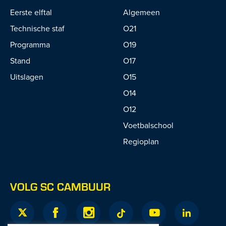
Eerste elftal
Algemeen
Technische staf
O21
Programma
O19
Stand
O17
Uitslagen
O15
O14
O12
Voetbalschool
Regioplan
VOLG SC CAMBUUR