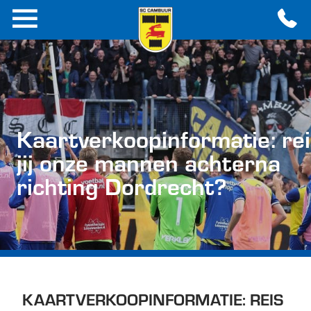
Kaartverkoopinformatie: re
jij onze mannen achterna
richting Dordrecht?
KAARTVERKOOPINFORMATIE: REIS