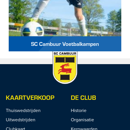
SC Cambuur Voetbalkampen
KAARTVERKOOP
DE CLUB
Thuiswedstrijden
Historie
Uitwedstrijden
Organisatie
Clubkaart
Kernwaarden