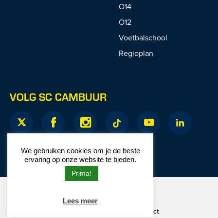
O14
O12
Voetbalschool
Regioplan
VOLG SC CAMBUUR
We gebruiken cookies om je de beste
ervaring op onze website te bieden.
Prima!
© 2026 SC Cambuur
Website door
Junction
Lees meer
Privacy
|
Disclaimer
|
Contact