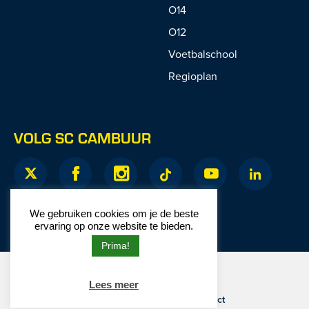
O14
O12
Voetbalschool
Regioplan
VOLG SC CAMBUUR
We gebruiken cookies om je de beste
ervaring op onze website te bieden.
Prima!
© 2026 SC Cambuur
Lees meer
Website door
Junction
Privacy
|
Disclaimer
|
Contact