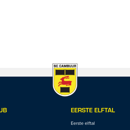
UB
EERSTE ELFTAL
Eerste elftal