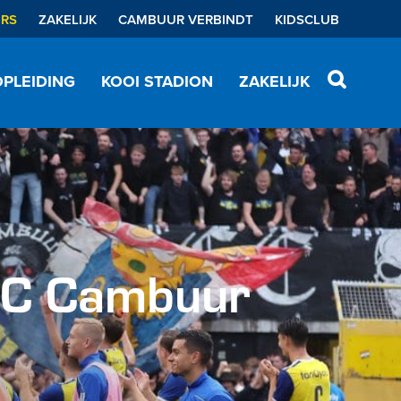
ERS
ZAKELIJK
CAMBUUR VERBINDT
KIDSCLUB
PLEIDING
KOOI STADION
ZAKELIJK
SC Cambuur