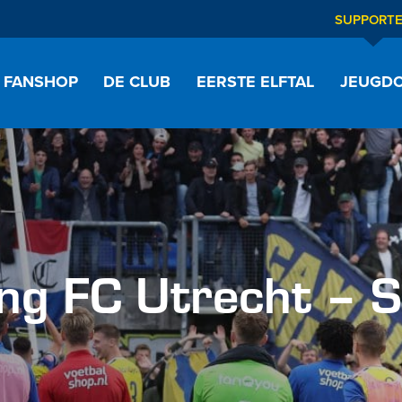
SUPPORT
FANSHOP
DE CLUB
EERSTE ELFTAL
JEUGDO
g FC Utrecht – 