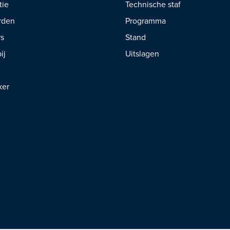
tie
Technische staf
rden
Programma
rs
Stand
ij
Uitslagen
ker