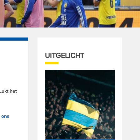
UITGELICHT
Lukt het
a ons