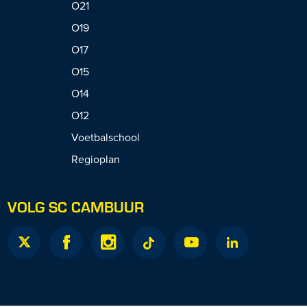
O21
O19
O17
O15
O14
O12
Voetbalschool
Regioplan
VOLG SC CAMBUUR