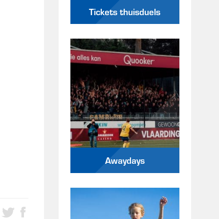
Tickets thuisduels
Awaydays