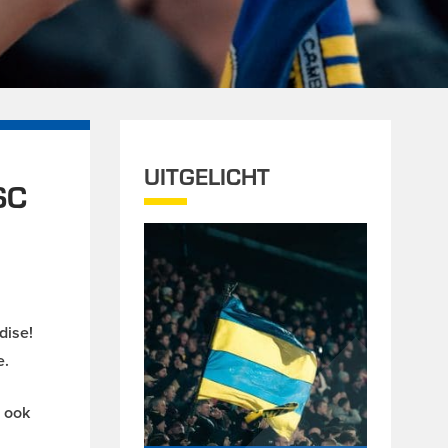
UITGELICHT
SC
dise!
e.
e ook