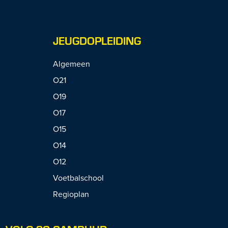
JEUGDOPLEIDING
Algemeen
O21
O19
O17
O15
O14
O12
Voetbalschool
Regioplan