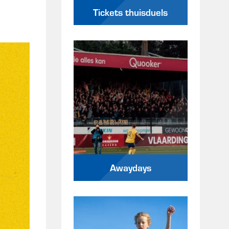
Tickets thuisduels
Awaydays