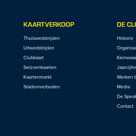
KAARTVERKOOP
DE CL
Thuiswedstrijden
Historie
Uitwedstrijden
Organisa
Clubkaart
Kernwaa
Seizoenkaarten
Jaarcijfe
Kaartenmarkt
Werken b
Stadionverboden
Media
De Spea
Contact