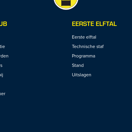
UB
EERSTE ELFTAL
Eerste elftal
tie
Technische staf
rden
Programma
rs
Stand
ij
Uitslagen
ker