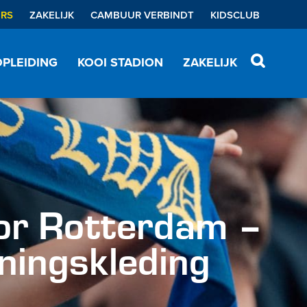
ERS
ZAKELIJK
CAMBUUR VERBINDT
KIDSCLUB
PLEIDING
KOOI STADION
ZAKELIJK
or Rotterdam –
ningskleding