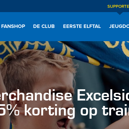
SUPPORT
FANSHOP
DE CLUB
EERSTE ELFTAL
JEUGDO
handise Excelsi
% korting op trai