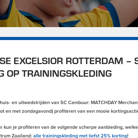
E EXCELSIOR ROTTERDAM – 
G OP TRAININGSKLEDING
thuis- en uitwedstrijden van SC Cambuur: MATCHDAY Merchan
tot en met zondagavond) profiteren van een mooie kortingsacti
 kun je profiteren van de volgende scherpe aanbieding, welk
entrum Zaailand:
alle trainingskleding met liefst 25% korting
!