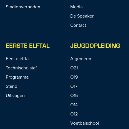
Stadionverboden
Media
De Speaker
Contact
EERSTE ELFTAL
JEUGDOPLEIDING
Eerste elftal
Algemeen
Technische staf
O21
Programma
O19
Stand
O17
Uitslagen
O15
O14
O12
Voetbalschool